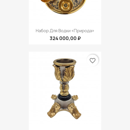
Набор Для Водки «Природа»
324 000,00 ₽
favorite_border