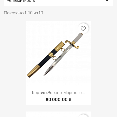

Релевантность
Показано 1-10 из 10
favorite_border
Кортик «Военно-Морского...
80 000,00 ₽