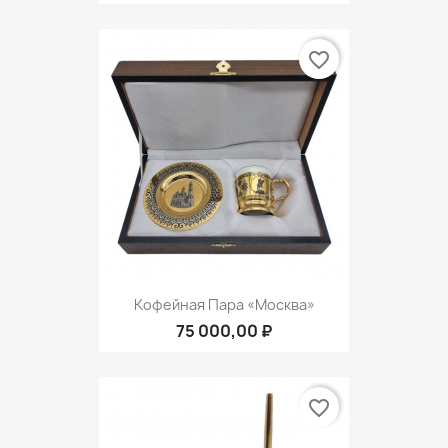
favorite_border
Кофейная Пара «Москва»
75 000,00 ₽
favorite_border