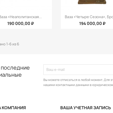
Быстрый просмотр
Быстрый просмот


Ваза «Неаполитанская...
Ваза «Четыре Сезона», Бр
190 000,00 ₽
194 000,00 ₽
но 1-6 из 6
 последние
циальные
Вы можете отписаться в любой момент. Для э
нашими контактными данными в юридическом
 КОМПАНИЯ
ВАША УЧЕТНАЯ ЗАПИСЬ