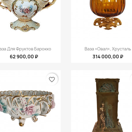
Быстрый просмотр
Быстрый просмот


аза Для Фруктов Барокко
Ваза «Овал», Хрусталь
62 900,00 ₽
314 000,00 ₽
favorite_border