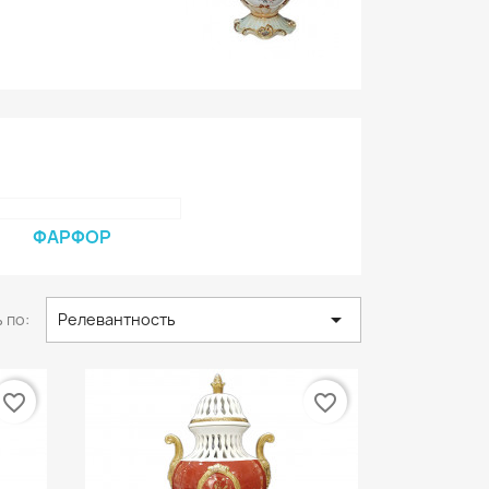
ФАРФОР

 по:
Релевантность
favorite_border
favorite_border