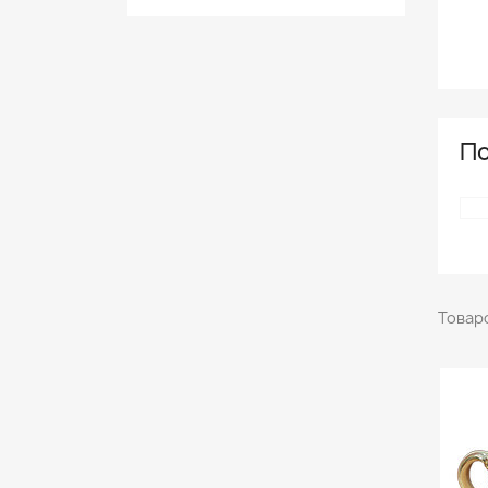
По
Товаро