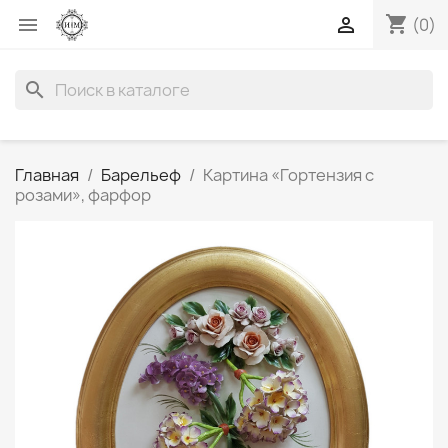
shopping_cart


(0)
search
Главная
Барельеф
Картина «Гортензия с
розами», фарфор