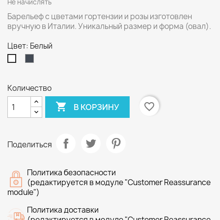
Не начислять
Барельеф с цветами гортензии и розы изготовлен
вручную в Италии. Уникальный размер и форма (овал).
Цвет: Белый
Чёрный
Белый
Количество

favorite_border
В КОРЗИНУ
Поделиться
Политика безопасности
(редактируется в модуле "Customer Reassurance
module")
Политика доставки
(редактируется в модуле "Customer Reassurance